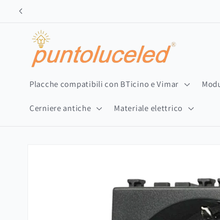
Vai
direttamente
ai contenuti
Placche compatibili con BTicino e Vimar
Modu
Cerniere antiche
Materiale elettrico
Passa alle
informazioni
sul prodotto