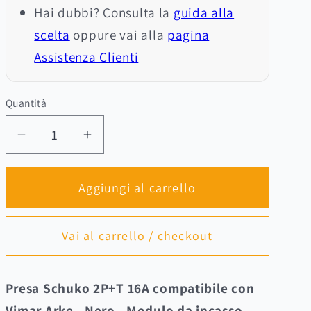
Hai dubbi? Consulta la
guida alla
scelta
oppure vai alla
pagina
Assistenza Clienti
Quantità
Quantità
Diminuisci
Aumenta
quantità
quantità
per
per
Aggiungi al carrello
Presa
Presa
Schuko
Schuko
2P+T
2P+T
Vai al carrello / checkout
16A
16A
nera
nera
–
–
Presa Schuko 2P+T 16A compatibile con
Compatibile
Compatibile
Vimar Arke - Nero - Modulo da incasso