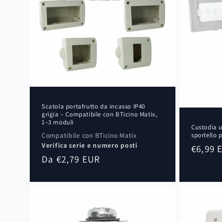
Scatola portafrutto da incasso IP40
grigia – Compatibile con BTicino Matix,
1–3 moduli
Custodia u
Compatibile con BTicino Matix
sportello 
Verifica serie e numero posti
Prezzo
€6,99 
Prezzo
Da €2,79 EUR
di
di
listino
listino