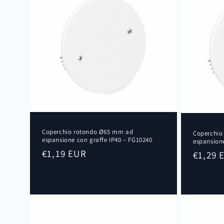
:
Coperchio rotondo Ø65 mm ad
Coperchio
espansione con graffe IP40 – FG10240
espansione
Prezzo
€1,19 EUR
Prezzo
€1,29 
di
di
listino
listino