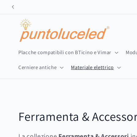
Vai
direttamente
ai contenuti
Placche compatibili con BTicino e Vimar
Modu
Cerniere antiche
Materiale elettrico
C
Ferramenta & Accessor
o
La collezione
Ferramenta & Accessori
in