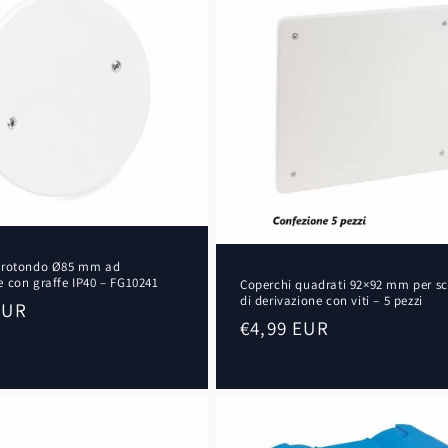
 rotondo Ø85 mm ad
 con graffe IP40 – FG10241
Coperchi quadrati 92×92 mm per sc
di derivazione con viti – 5 pezzi
EUR
Prezzo
€4,99 EUR
di
listino