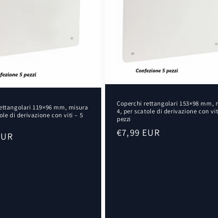
Coperchi rettangolari 153×98 mm, 
rettangolari 119×96 mm, misura
4, per scatole di derivazione con vit
ole di derivazione con viti – 5
pezzi
Prezzo
€7,99 EUR
EUR
di
listino