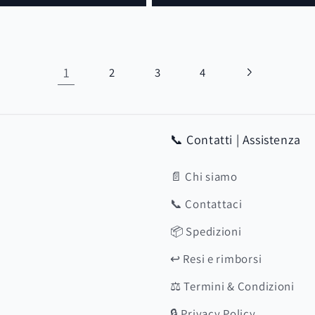
1
2
3
4
📞 Contatti | Assistenza
📄 Chi siamo
📞 Contattaci
📦 Spedizioni
↩️ Resi e rimborsi
⚖️ Termini & Condizioni
🔒 Privacy Policy