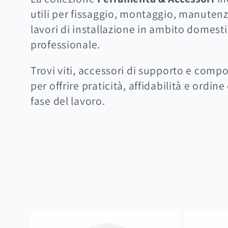
l
utili per fissaggio, montaggio, manutenz
lavori di installazione in ambito domest
l
professionale.
e
Trovi viti, accessori di supporto e comp
per offrire praticità, affidabilità e ordin
z
fase del lavoro.
i
o
n
e