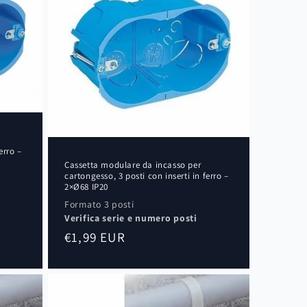
erro –
Cassetta modulare da incasso per
cartongesso, 3 posti con inserti in ferro –
2×Ø68 IP20
Formato 3 posti
Verifica serie e numero posti
Prezzo
€1,99 EUR
di
listino