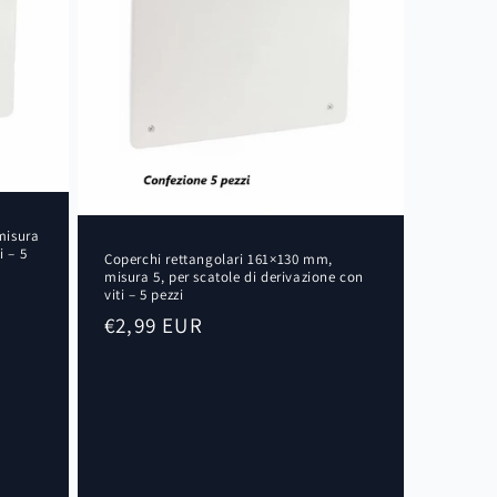
misura
i – 5
Coperchi rettangolari 161×130 mm,
misura 5, per scatole di derivazione con
viti – 5 pezzi
Prezzo
€2,99 EUR
di
listino