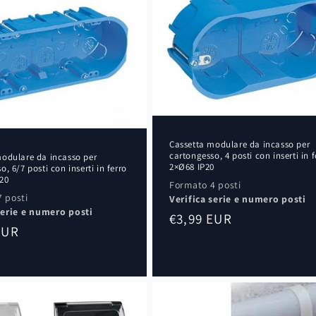
Cassetta modulare da incasso per
cartongesso, 4 posti con inserti in f
modulare da incasso per
2×Ø68 IP20
, 6/7 posti con inserti in ferro
20
Formato 4 posti
 posti
Verifica serie e numero posti
serie e numero posti
Prezzo
€3,99 EUR
EUR
di
listino