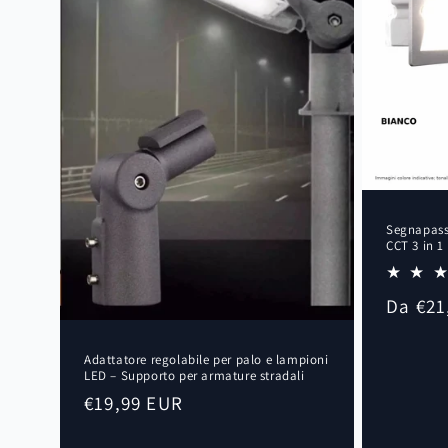
Segnapass
CCT 3 in 1 
Prezzo
Da €21
di
listino
Adattatore regolabile per palo e lampioni
LED – Supporto per armature stradali
Prezzo
€19,99 EUR
di