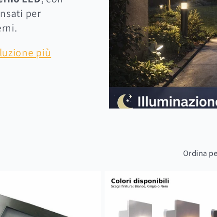
ensati per
erni.
oluzione più
Ordina pe