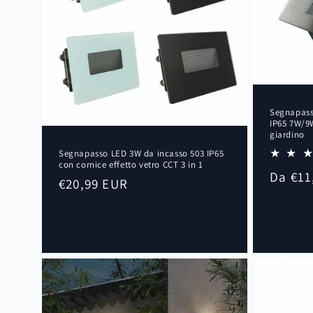
:
Segnapass
IP65 7W/9W
giardino
Segnapasso LED 3W da incasso 503 IP65
con cornice effetto vetro CCT 3 in 1
Prezzo
Da €11
Prezzo
€20,99 EUR
di
di
listino
listino