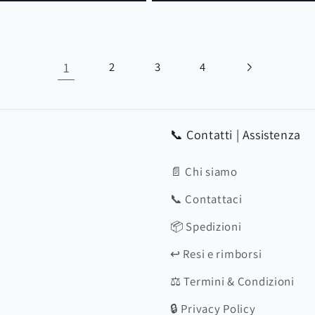
1
2
3
4
📞 Contatti | Assistenza
📄 Chi siamo
📞 Contattaci
📦 Spedizioni
↩️ Resi e rimborsi
⚖️ Termini & Condizioni
🔒 Privacy Policy