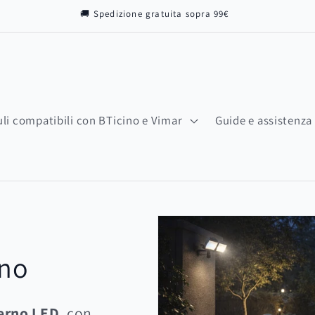
🚚 Spedizione gratuita sopra 99€
li compatibili con BTicino e Vimar
Guide e assistenza
rno
terno LED
, con