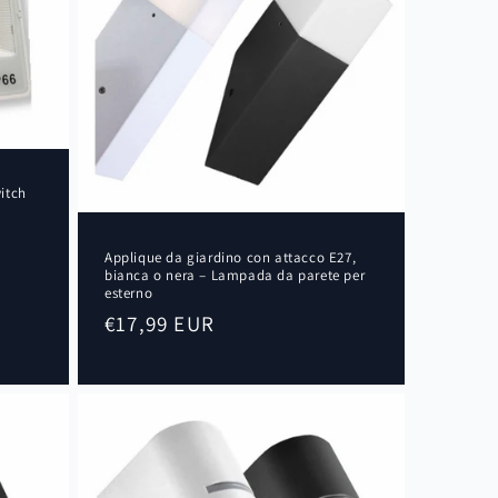
itch
Applique da giardino con attacco E27,
bianca o nera – Lampada da parete per
esterno
Prezzo
€17,99 EUR
di
listino