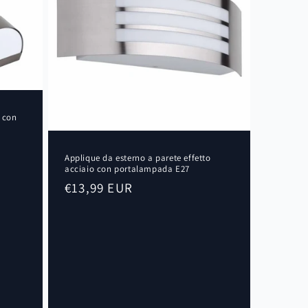
o con
Applique da esterno a parete effetto
acciaio con portalampada E27
Prezzo
€13,99 EUR
di
listino