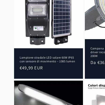
Campana L
driver inc
200W
Lampione stradale LED solare 60W IP65
Prezzo
Da €36
con sensore di movimento – 1085 lumen
Prezzo
€49,99 EUR
di
di
listino
listino