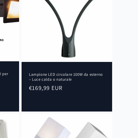
W per
Lampione LED circolare 100W da esterno
– Luce calda o naturale
Prezzo
€169,99 EUR
ni
di
listino