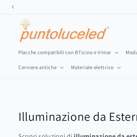
Vai
direttamente
ai contenuti
Placche compatibili con BTicino e Vimar
Modu
Cerniere antiche
Materiale elettrico
C
Illuminazione da Este
o
Scopri soluzioni di
illuminazione da es