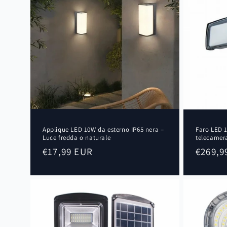
Applique LED 10W da esterno IP65 nera –
Faro LED 1
Luce fredda o naturale
telecamera
Prezzo
€17,99 EUR
Prezzo
€269,9
di
di
listino
listino