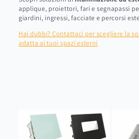
l
applique, proiettori, fari e segnapassi p
giardini, ingressi, facciate e percorsi est
l
Hai dubbi? Contattaci per scegliere la s
e
adatta ai tuoi spazi esterni
z
i
o
n
e