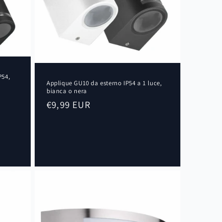
P54,
Applique GU10 da esterno IP54 a 1 luce,
bianca o nera
Prezzo
€9,99 EUR
di
listino