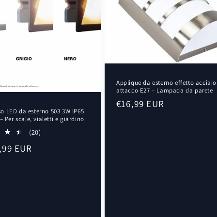
Applique da esterno effetto acciai
attacco E27 – Lampada da parete
Prezzo
€16,99 EUR
o LED da esterno 503 3W IP65
di
– Per scale, vialetti e giardino
listino
20
(20)
recensioni
,99 EUR
totali