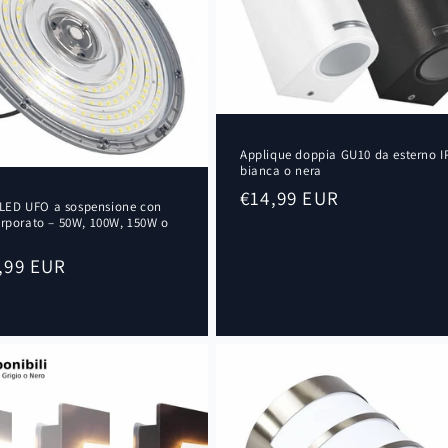
Applique doppia GU10 da esterno I
bianca o nera
Prezzo
€14,99 EUR
ED UFO a sospensione con
di
orporato – 50W, 100W, 150W o
listino
,99 EUR