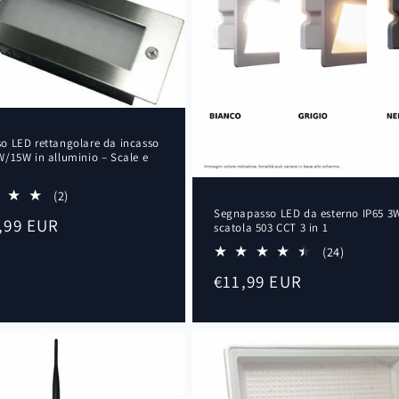
o LED rettangolare da incasso
/15W in alluminio – Scale e
2
(2)
recensioni
Segnapasso LED da esterno IP65 3
,99 EUR
scatola 503 CCT 3 in 1
totali
24
(24)
recensio
Prezzo
€11,99 EUR
totali
di
listino