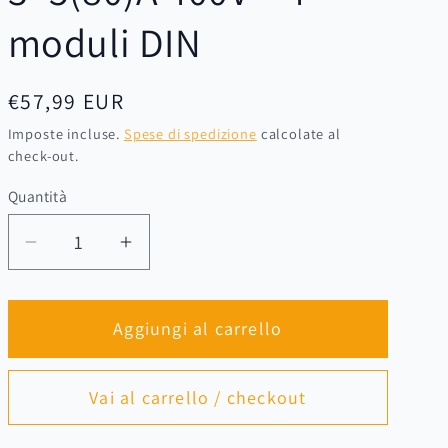
moduli DIN
Prezzo
€57,99 EUR
di
Imposte incluse.
Spese di spedizione
calcolate al
check-out.
listino
Quantità
Quantità
Diminuisci
Aumenta
quantità
quantità
per
per
Aggiungi al carrello
Contatore
Contatore
di
di
energia
energia
Vai al carrello / checkout
trifase
trifase
con
con