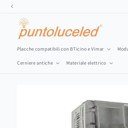
Vai
direttamente
ai contenuti
Placche compatibili con BTicino e Vimar
Modu
Cerniere antiche
Materiale elettrico
Passa alle
informazioni
sul prodotto