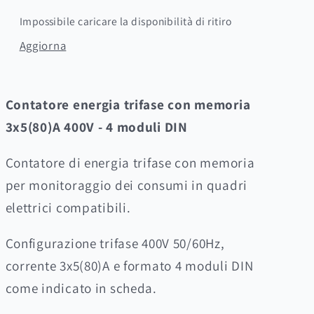
memoria
memoria
Impossibile caricare la disponibilità di ritiro
3×5(80)A
3×5(80)A
400V
400V
Aggiorna
–
–
4
4
moduli
moduli
Contatore energia trifase con memoria
DIN
DIN
3x5(80)A 400V - 4 moduli DIN
Contatore di energia trifase con memoria
per monitoraggio dei consumi in quadri
elettrici compatibili.
Configurazione trifase 400V 50/60Hz,
corrente 3x5(80)A e formato 4 moduli DIN
come indicato in scheda.