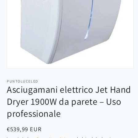
Apri
contenuti
multimediali
PUNTOLUCELED
1
Asciugamani elettrico Jet Hand
in
finestra
Dryer 1900W da parete – Uso
modale
professionale
Prezzo
€539,99 EUR
di