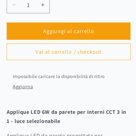
Diminuisci
Aumenta
quantità
quantità
per
per
Aggiungi al carrello
Applique
Applique
LED
LED
6W
6W
Vai al carrello / checkout
da
da
parete
parete
per
per
Impossibile caricare la disponibilità di ritiro
interni
interni
Aggiorna
CCT
CCT
3
3
in
in
1
1
Applique LED 6W da parete per interni CCT 3 in
–
–
1 - luce selezionabile
Luce
Luce
selezionabile
selezionabile
Applique LED da parete progettata per