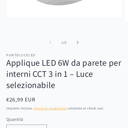
Apri
Ap
contenuti
co
multimediali
mu
1
2
in
in
finestra
su
1
/
5
fi
modale
mo
PUNTOLUCELED
Applique LED 6W da parete per
interni CCT 3 in 1 – Luce
selezionabile
Prezzo
€26,99 EUR
di
Imposte incluse.
Spese di spedizione
calcolate al check-out.
listino
Quantità
Quantità