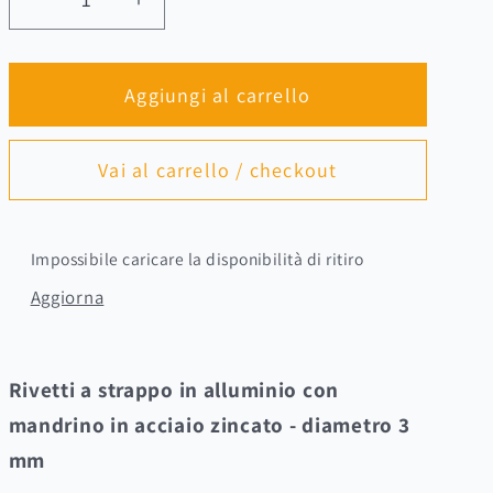
Diminuisci
Aumenta
quantità
quantità
per
per
Aggiungi al carrello
Rivetti
Rivetti
a
a
strappo
strappo
Vai al carrello / checkout
in
in
alluminio
alluminio
Ø3
Ø3
Impossibile caricare la disponibilità di ritiro
mm
mm
con
con
Aggiorna
mandrino
mandrino
in
in
acciaio
acciaio
Rivetti a strappo in alluminio con
zincato
zincato
mandrino in acciaio zincato - diametro 3
–
–
mm
100
100