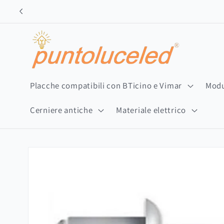
Vai
direttamente
ai contenuti
Placche compatibili con BTicino e Vimar
Modu
Cerniere antiche
Materiale elettrico
Passa alle
informazioni
sul prodotto