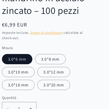
zincato – 100 pezzi
Prezzo
€6,99 EUR
di
Imposte incluse.
Spese di spedizione
calcolate al
check-out.
listino
Misura
3.0*6 mm
3.0*8 mm
3.0*10 mm
3.0*12 mm
3.0*16 mm
3.0*20 mm
Quantità
Quantità